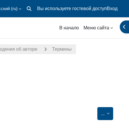
ский ‎(ru)‎
Вы используете гостевой доступ
Вход
Изменить данные поисковой строки
От
В начало
Меню сайта
едения об авторе
Термины
Экспорт за
...