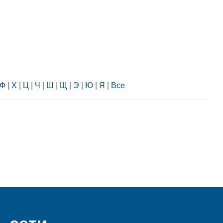
Ф
|
Х
|
Ц
|
Ч
|
Ш
|
Щ
|
Э
|
Ю
|
Я
|
Все