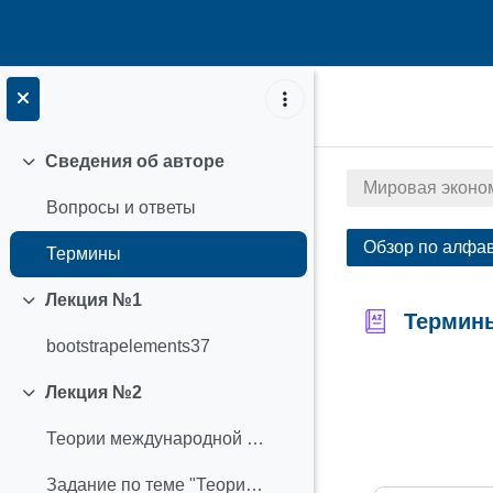
Перейти к основному содержанию
Сведения об авторе
Свернуть
Мировая эконо
Вопросы и ответы
Обзор по алфа
Термины
Лекция №1
Свернуть
Термин
bootstrapelements37
Требовать з
Лекция №2
Свернуть
Теории международной торговли
Задание по теме "Теории международной торговли"