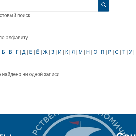
Найти
стовый поиск
 по алфавиту
|
Б
|
В
|
Г
|
Д
|
Е
|
Ё
|
Ж
|
З
|
И
|
К
|
Л
|
М
|
Н
|
О
|
П
|
Р
|
С
|
Т
|
У
|
е найдено ни одной записи