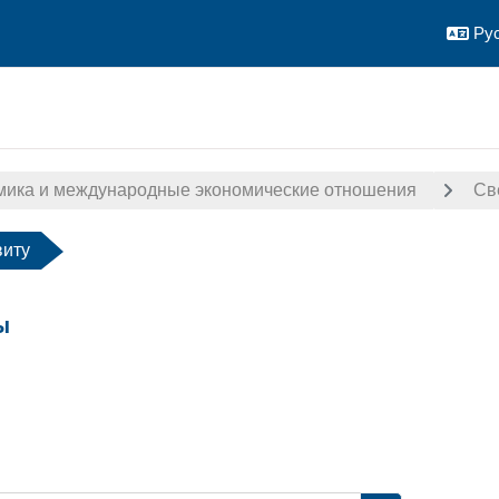
Рус
мика и международные экономические отношения
Св
виту
ы
авершения