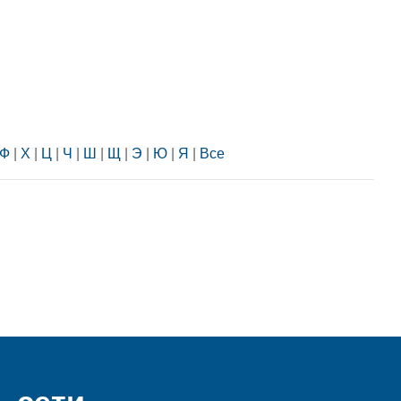
Ф
|
Х
|
Ц
|
Ч
|
Ш
|
Щ
|
Э
|
Ю
|
Я
|
Все