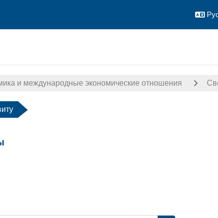
Рус
мика и международные экономические отношения
Св
виту
ы
авершения