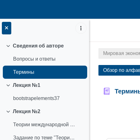
Перейти к основному содержанию
Сведения об авторе
Свернуть
Мировая эконо
Вопросы и ответы
Обзор по алфа
Термины
Лекция №1
Свернуть
Термин
bootstrapelements37
Требовать з
Лекция №2
Свернуть
Теории международной торговли
Задание по теме "Теории международной торговли"