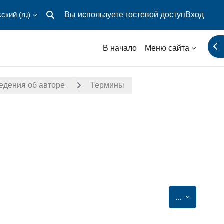
ский ‎(ru)‎
Вы используете гостевой доступ
Вход
Изменить данные поисковой строки
От
В начало
Меню сайта
едения об авторе
Термины
Экспорт за
...