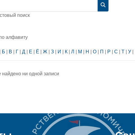
Найти
стовый поиск
 по алфавиту
|
Б
|
В
|
Г
|
Д
|
Е
|
Ё
|
Ж
|
З
|
И
|
К
|
Л
|
М
|
Н
|
О
|
П
|
Р
|
С
|
Т
|
У
|
е найдено ни одной записи