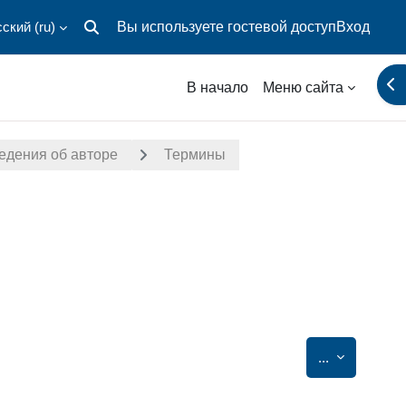
ский ‎(ru)‎
Вы используете гостевой доступ
Вход
Изменить данные поисковой строки
От
В начало
Меню сайта
едения об авторе
Термины
Экспорт за
...