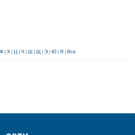
Ф
|
Х
|
Ц
|
Ч
|
Ш
|
Щ
|
Э
|
Ю
|
Я
|
Все