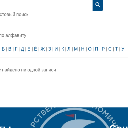
Найти
стовый поиск
 по алфавиту
|
Б
|
В
|
Г
|
Д
|
Е
|
Ё
|
Ж
|
З
|
И
|
К
|
Л
|
М
|
Н
|
О
|
П
|
Р
|
С
|
Т
|
У
|
е найдено ни одной записи