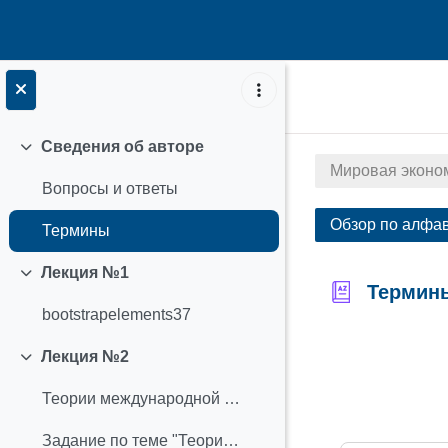
Перейти к основному содержанию
Сведения об авторе
Свернуть
Мировая эконо
Вопросы и ответы
Обзор по алфа
Термины
Лекция №1
Свернуть
Термин
bootstrapelements37
Требовать з
Лекция №2
Свернуть
Теории международной торговли
Задание по теме "Теории международной торговли"