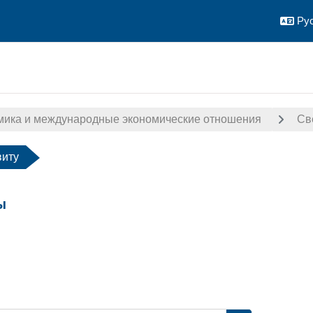
Рус
мика и международные экономические отношения
Св
виту
ы
авершения