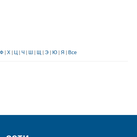
Ф
|
Х
|
Ц
|
Ч
|
Ш
|
Щ
|
Э
|
Ю
|
Я
|
Все