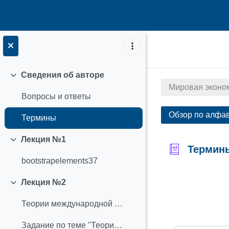
Перейти к основному содержанию
Сведения об авторе
Свернуть
Мировая эконо
Вопросы и ответы
Обзор по алфа
Термины
Лекция №1
Свернуть
Термин
bootstrapelements37
Требовать з
Лекция №2
Свернуть
Теории международной торговли
Задание по теме "Теории международной торговли"