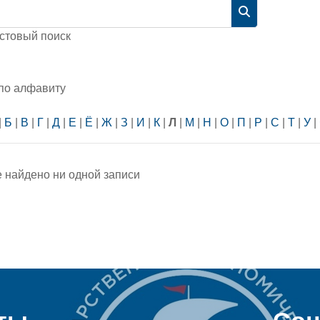
Найти
стовый поиск
 по алфавиту
|
Б
|
В
|
Г
|
Д
|
Е
|
Ё
|
Ж
|
З
|
И
|
К
|
Л
|
М
|
Н
|
О
|
П
|
Р
|
С
|
Т
|
У
|
е найдено ни одной записи