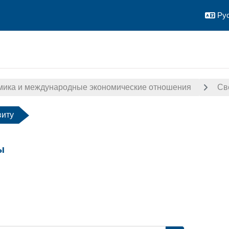
Рус
мика и международные экономические отношения
Св
виту
ы
авершения