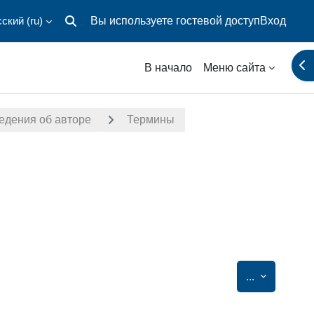
ский ‎(ru)‎
Вы используете гостевой доступ
Вход
Изменить данные поисковой строки
От
В начало
Меню сайта
едения об авторе
Термины
Экспорт за
...