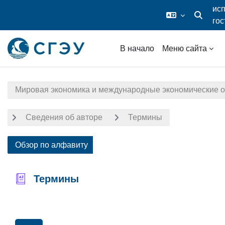
исп
гос
Изменить
дос
Перейти к основному содержанию
В начало
Меню сайта
Мировая экономика и международные экономические 
Сведения об авторе
Термины
Обзор по алфавиту
Термины
Требовать завершения