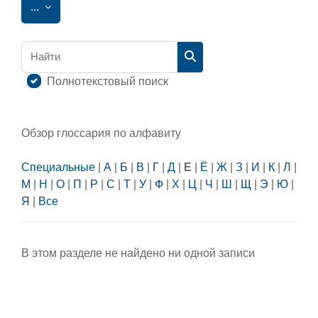
Экспорт записей
...
Найти
Найти
Полнотекстовый поиск
Обзор глоссария по алфавиту
Специальные
|
А
|
Б
|
В
|
Г
|
Д
|
Е
|
Ё
|
Ж
|
З
|
И
|
К
|
Л
|
М
|
Н
|
О
|
П
|
Р
|
С
|
Т
|
У
|
Ф
|
Х
|
Ц
|
Ч
|
Ш
|
Щ
|
Э
|
Ю
|
Я
|
Все
В этом разделе не найдено ни одной записи