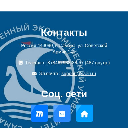
Контакты
Россия 443090, г. Самара, ул. Советской
Армии,141
Телефон : 8 (846) 933-88-67 (487 внутр.)
Эл.почта :
support@sseu.ru
Соц. сети